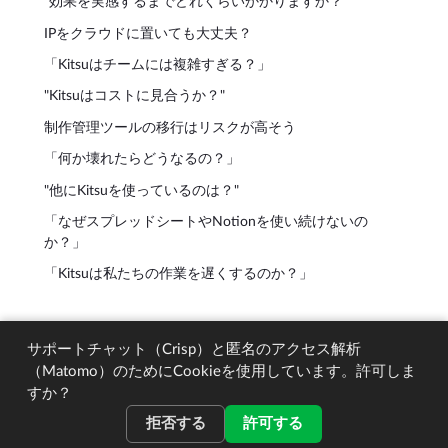
"効果を実感するまでどれくらいかかりますか？"
IPをクラウドに置いても大丈夫？
「Kitsuはチームには複雑すぎる？」
"Kitsuはコストに見合うか？"
制作管理ツールの移行はリスクが高そう
「何か壊れたらどうなるの？」
"他にKitsuを使っているのは？"
「なぜスプレッドシートやNotionを使い続けないの
か？」
「Kitsuは私たちの作業を遅くするのか？」
© 2026 CGWire. All rights reserved.
サポートチャット（Crisp）と匿名のアクセス解析
（Matomo）のためにCookieを使用しています。許可しま
すか？
拒否する
許可する