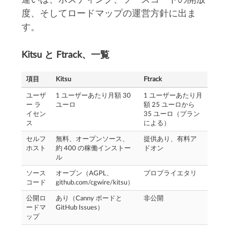
度、そしてロードマップの運営方針に出ま
す。
Kitsu と Ftrack、一覧
項目
Kitsu
Ftrack
ユーザ
1 ユーザーあたり月額 30
1 ユーザーあたり月
ー ラ
ユーロ
額 25 ユーロから
イセン
35 ユーロ（プラン
ス
による）
セルフ
無料、オープンソース、
提供あり、有料ア
ホスト
約 400 の稼働インストー
ドオン
ル
ソース
オープン（AGPL、
プロプライエタリ
コード
github.com/cgwire/kitsu）
公開ロ
あり（Canny ボードと
非公開
ードマ
GitHub Issues）
ップ