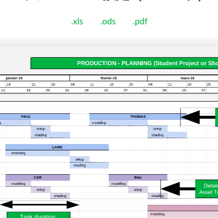
.xls
.ods
.pdf