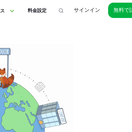
サインイン
無料で
料金設定
ス