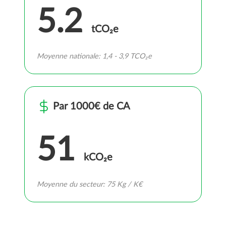
5.2
tCO₂e
Moyenne nationale: 1,4 - 3,9 TCO₂e
Par 1000€ de CA
51
kCO₂e
Moyenne du secteur: 75 Kg / K€