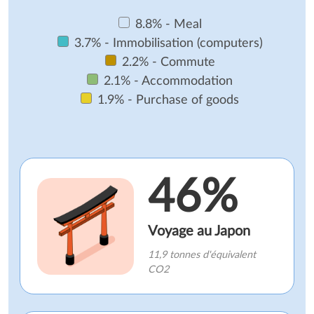
8.8% - Meal
3.7% - Immobilisation (computers)
2.2% - Commute
2.1% - Accommodation
1.9% - Purchase of goods
46%
Voyage au Japon
11,9 tonnes d'équivalent
CO2