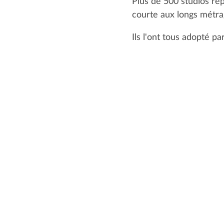
Plus de 500 studios rép
courte aux longs métrag
Ils l'ont tous adopté pa