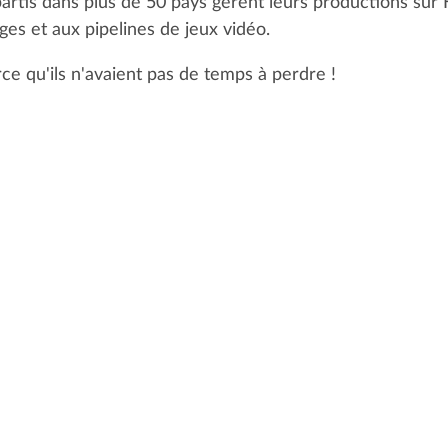
artis dans plus de 50 pays gèrent leurs productions sur K
es et aux pipelines de jeux vidéo.
rce qu'ils n'avaient pas de temps à perdre !
CUSTOMER STOR
RYFF
"Kitsu était simple et intuitif. 
d'un doctorat en informatiqu
les alternatives."
Pete Draper, Superviseur des E