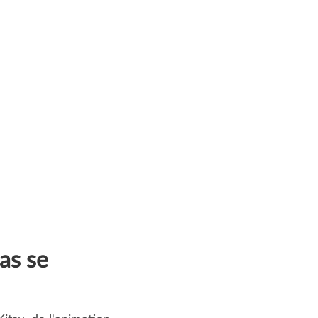
Y:
ié et
plus
e les
duction, la
Effets
as se