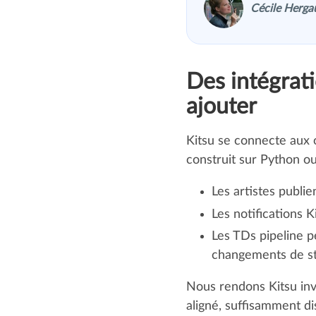
Cécile Hergau
Des intégrat
ajouter
Kitsu se connecte aux ou
construit sur Python o
Les artistes publi
Les notifications K
Les TDs pipeline pe
changements de sta
Nous rendons Kitsu invi
aligné, suffisamment dis