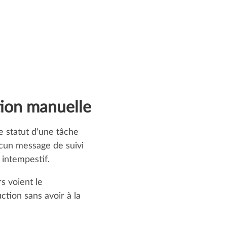
Y:
OD
udios
 pouvons
che
ails. En cas
er à ce qui
tion manuelle
Production
e statut d'une tâche
cun message de suivi
 intempestif.
s voient le
tion sans avoir à la