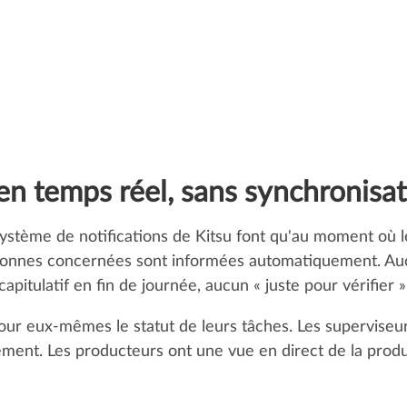
CUSTOMER STOR
TANT MIEUX PR
"La communication avec les st
distants a été simplifiée. Nous
discuter d'un asset ou d'une tâ
spécifique sans échanger 10 em
de doute, nous pouvons nous fi
est indiqué sur la plateforme."
 en temps réel, sans synchronisa
Tristan Mercier, Directeur de 
e système de notifications de Kitsu font qu'au moment où l
rsonnes concernées sont informées automatiquement. Au
apitulatif en fin de journée, aucun « juste pour vérifier »
jour eux-mêmes le statut de leurs tâches. Les superviseur
nt. Les producteurs ont une vue en direct de la produc