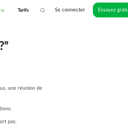
Se connecter
Essayez grat
Tarifs
?"
lus, une réunion de
tions.
ort pas.