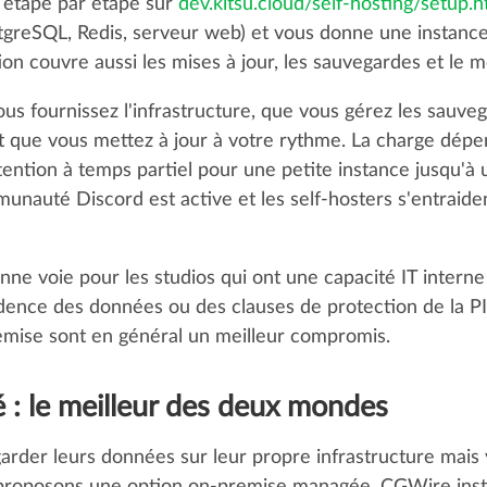
e étape par étape sur
dev.kitsu.cloud/self-hosting/setup.h
greSQL, Redis, serveur web) et vous donne une instance
n couvre aussi les mises à jour, les sauvegardes et le m
us fournissez l'infrastructure, que vous gérez les sauveg
et que vous mettez à jour à votre rythme. La charge dépend
tention à temps partiel pour une petite instance jusqu'à
nauté Discord est active et les self-hosters s'entraide
ne voie pour les studios qui ont une capacité IT interne 
idence des données ou des clauses de protection de la PI 
emise sont en général un meilleur compromis.
: le meilleur des deux mondes
garder leurs données sur leur propre infrastructure mais 