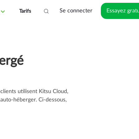
Se connecter
Essayez grat
Tarifs
bergé
ients utilisent Kitsu Cloud,
l'auto-héberger. Ci-dessous,