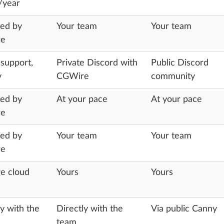
/year
ed by
Your team
Your team
e
 support,
Private Discord with
Public Discord
y
CGWire
community
ed by
At your pace
At your pace
e
ed by
Your team
Your team
e
e cloud
Yours
Yours
ly with the
Directly with the
Via public Canny
team