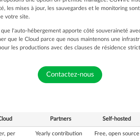
proposons une option on-premise managée. CGWire instal
ité, les mises à jour, les sauvegardes et le monitoring son
e votre site.
e que l'auto-hébergement apporte côté souveraineté ave
cher que le Cloud parce que nous maintenons une infrastr
our les productions avec des clauses de résidence strict
Contactez-nous
Cloud
Partners
Self-hosted
er, per
Yearly contribution
Free, open source